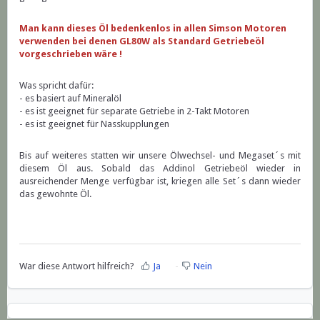
Man kann dieses Öl bedenkenlos in allen Simson Motoren
verwenden bei denen GL80W als Standard Getriebeöl
vorgeschrieben wäre !
Was spricht dafür:
- es basiert auf Mineralöl
- es ist geeignet für separate Getriebe in 2-Takt Motoren
- es ist geeignet für Nasskupplungen
Bis auf weiteres statten wir unsere Ölwechsel- und Megaset´s mit
diesem Öl aus. Sobald das Addinol Getriebeöl wieder in
ausreichender Menge verfügbar ist, kriegen alle Set´s dann wieder
das gewohnte Öl.
War diese Antwort hilfreich?
Ja
Nein