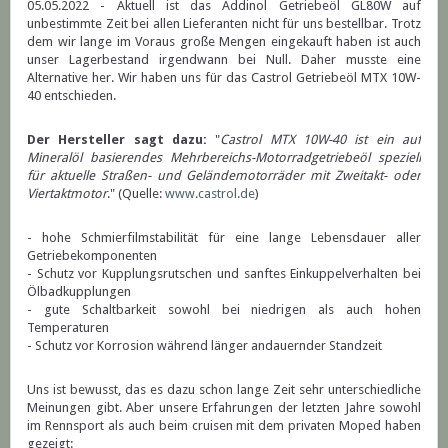
05.05.2022 - Aktuell ist das Addinol Getriebeöl GL80W auf
unbestimmte Zeit bei allen Lieferanten nicht für uns bestellbar. Trotz
dem wir lange im Voraus große Mengen eingekauft haben ist auch
unser Lagerbestand irgendwann bei Null. Daher musste eine
Alternative her. Wir haben uns für das Castrol Getriebeöl MTX 10W-
40 entschieden.
Der Hersteller sagt dazu:
"
Castrol MTX 10W-40 ist ein auf
Mineralöl basierendes Mehrbereichs-Motorradgetriebeöl speziell
für aktuelle Straßen- und Geländemotorräder mit Zweitakt- oder
Viertaktmotor
." (Quelle:
www.castrol.de
)
- hohe Schmierfilmstabilität für eine lange Lebensdauer aller
Getriebekomponenten
- Schutz vor Kupplungsrutschen und sanftes Einkuppelverhalten bei
Ölbadkupplungen
- gute Schaltbarkeit sowohl bei niedrigen als auch hohen
Temperaturen
- Schutz vor Korrosion während länger andauernder Standzeit
Uns ist bewusst, das es dazu schon lange Zeit sehr unterschiedliche
Meinungen gibt. Aber unsere Erfahrungen der letzten Jahre sowohl
im Rennsport als auch beim cruisen mit dem privaten Moped haben
gezeigt: